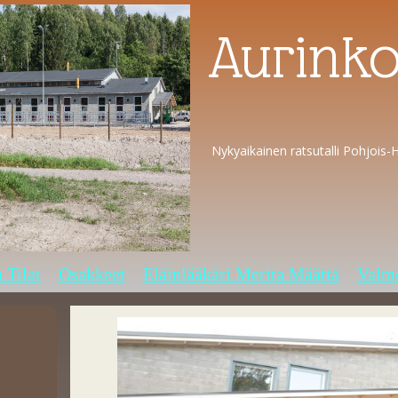
Aurinkot
Nykyaikainen ratsutalli Pohjois-H
a Tilat
Osakkeet
Eläinlääkäri Merita Määttä
Valme