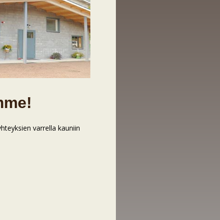
emme!
yhteyksien varrella kauniin