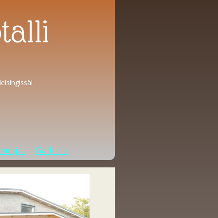
alli
elsingissä!
ntajat
Galleria