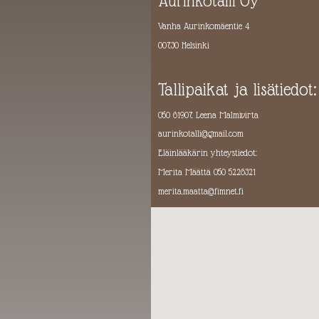
Aurinkotalli Oy
Vanha Aurinkomäentie 4
00730 Helsinki
Tallipaikat ja lisätiedot:
050 61907 Leena Malmivirta
aurinkotalli@gmail.com
Eläinlääkärin yhteystiedot:
Merita Määttä 050 5226321
merita.maatta@fimnet.fi